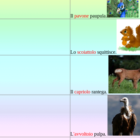
Il
pavone
paupula.
Lo
scoiattolo
squittisce.
Il
capriolo
rantega.
L
'avvoltoio
pulpa.