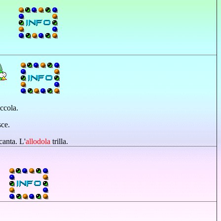
ccola.
sce.
canta. L'
allodola
trilla.