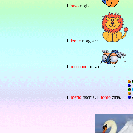
L'
orso
ruglia.
Il
leone
ruggisce.
Il
moscone
ronza.
Il
merlo
fischia. Il
tordo
zirla.