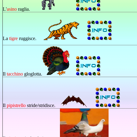
L'
asino
raglia.
La
tigre
ruggisce.
Il
tacchino
gloglotta.
Il
pipistrello
stride/stridisce.