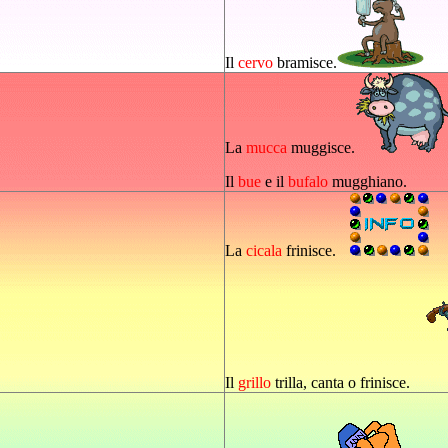
Il
cervo
bramisce.
La
mucca
muggisce.
Il
bue
e il
bufalo
mugghiano.
La
cicala
frinisce.
Il
grillo
trilla, canta o frinisce.