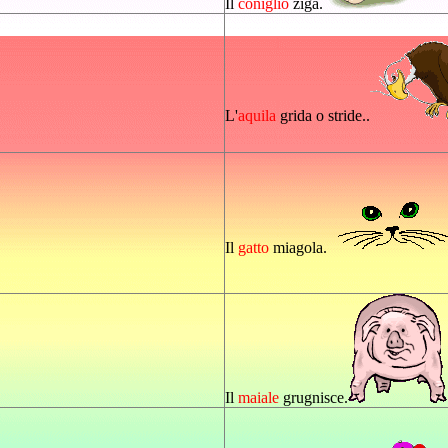
Il
coniglio
ziga.
L'
aquila
grida o stride..
Il
gatto
miagola.
Il
maiale
grugnisce.