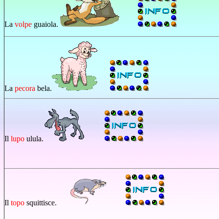
La
volpe
guaiola.
La
pecora
bela.
Il
lupo
ulula.
Il
topo
squittisce.