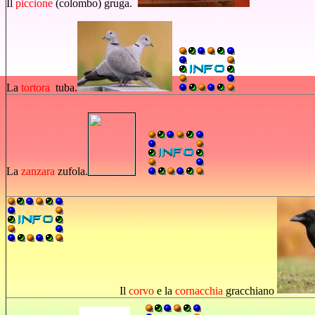
Il
piccione
(colombo) gruga.
La
tortora
tuba.
La
zanzara
zufola.
Il
corvo
e la
cornacchia
gracchiano