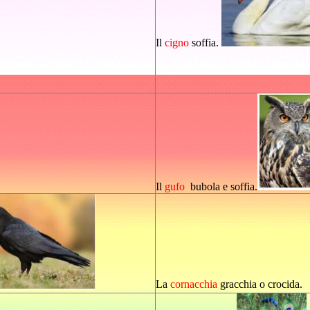
Il
cigno
soffia.
Il
gufo
bubola e soffia.
La
cornacchia
gracchia o crocida