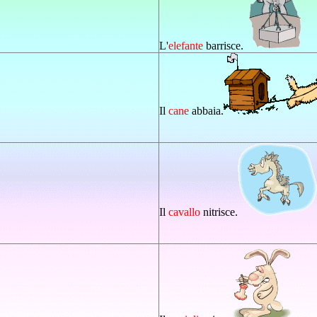
L'
elefante
barrisce.
Il
cane
abbaia.
Il
cavallo
nitrisce.