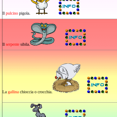
Il
pulcino
pigola.
Il
serpente
sibila.
La
gallina
chioccia o crocchia.