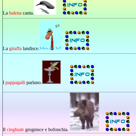
La
balena
canta.
La
giraffa
landisce.
I
pappagalli
parlano.
Il
cinghiale
grugnisce e bofonchia.