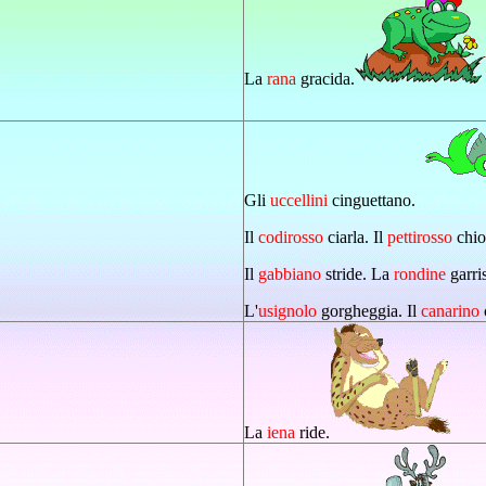
La
rana
gracida.
Gli
uccellini
cinguettano.
Il
codirosso
ciarla. Il
pettirosso
chio
Il
gabbiano
stride. La
rondine
garri
L'
usignolo
gorgheggia. Il
canarino
La
iena
ride.