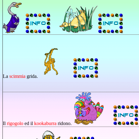
La
scimmia
grida.
Il
rigogolo
ed il
kookaburra
ridono.