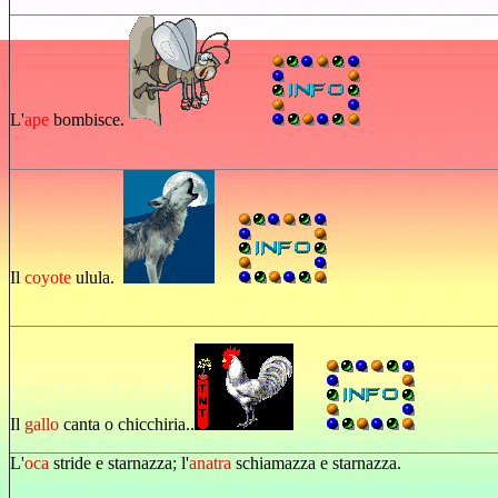
L'
ape
bombisce.
Il
coyote
ulula.
Il
gallo
canta o chicchiria..
L'
oca
stride e starnazza; l'
anatra
schiamazza e starnazza.