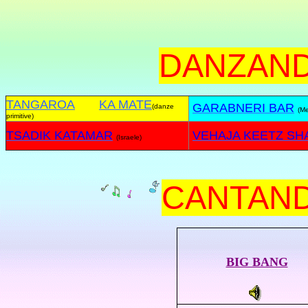
DANZAND
TANGAROA
KA MATE
GARABNERI BAR
(danze
(M
primitive)
TSADIK KATAMAR
VEHAJA KEETZ SH
(Israele)
CANTAND
BIG BANG