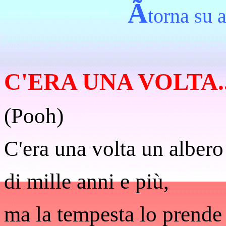
Ã
torna su a
C'ERA UNA VOLTA.
(Pooh)
C'era una volta un albero
di mille anni e più,
ma la tempesta lo prende 