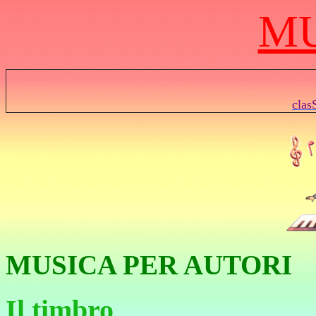
M
cla
MUSICA PER AUTORI
Il
timbro