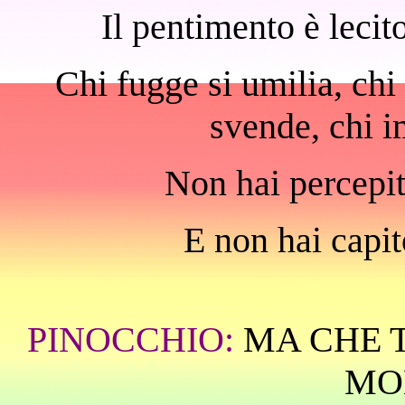
Il pentimento è leci
Chi fugge si umilia, chi 
svende, chi i
Non hai percepit
E non hai capit
PINOCCHIO:
MA CHE T
MO